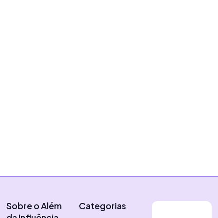
Creator Economy
Workshop Digitais Pretas
chega a São Paulo nesta
semana
|
6 de novembro de 2024
Vítor Almeida
Sobre o Além
Categorias
da Influência