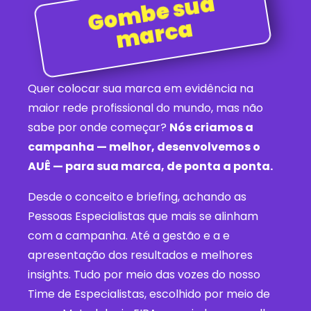
G
o
m
b
e
s
u
a
m
a
r
c
a
Quer colocar sua marca em evidência na
maior rede profissional do mundo, mas não
sabe por onde começar?
Nós criamos a
campanha — melhor, desenvolvemos o
AUÊ — para sua marca, de ponta a ponta.
Desde o conceito e briefing, achando as
Pessoas Especialistas que mais se alinham
com a campanha. Até a gestão e a e
apresentação dos resultados e melhores
insights. Tudo por meio das vozes do nosso
Time de Especialistas, escolhido por meio de