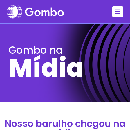
Gombo na
Mídia
Nosso barulho chegou na