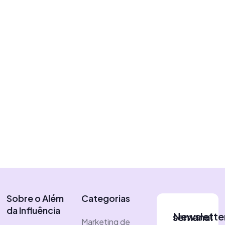
Dicas e Truques
Dicas e Truques: guia básico
de media training
|
22 de julho de 2024
Vítor Almeida
Sobre o Além
Categorias
da Influência
Newsletter semanal
Marketing de