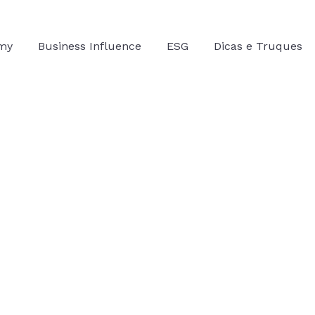
omy
Business Influence
ESG
Dicas e Truques
 chega a São Paulo nesta semana