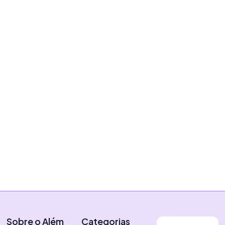
Plataformas
Guia completo de como
funciona o algoritmo do
Instagram
|
22 de julho de 2024
Erih Carneiro
Sobre o Além
Categorias