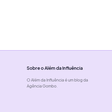
longo prazo
|
11 de outubro de 2024
Vítor Almeida
Sobre o Além da Influência
O Além da Influência é um blog da
Agência Gombo.