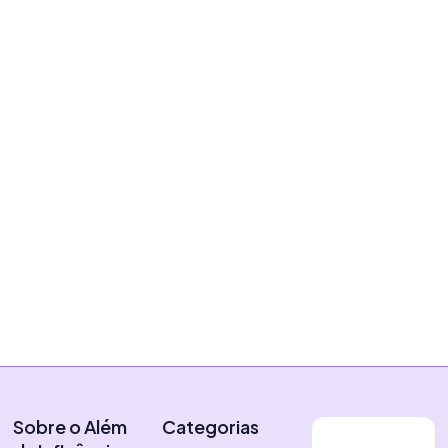
Marketing de Influência
Por que e como me tornar
Business Influencer em
2024?
|
22 de julho de 2024
Vítor Almeida
Sobre o Além
Categorias