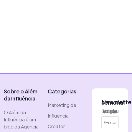
funciona para marcas de
varejo?
|
28 de novembro de 2024
Vítor Almeida
Sobre o Além
Categorias
da Influência
Newsletter semanal
Marketing de
Receba artigos no seu e-mail
O Além da
Influência
Influência é um
Creator
blog da Agência