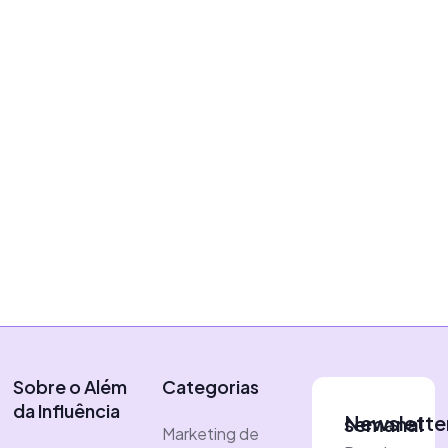
Plataformas
Guia completo de como
funciona o algoritmo do
Instagram
|
22 de julho de 2024
Erih Carneiro
Sobre o Além
Categorias
da Influência
Newsletter semanal
Marketing de