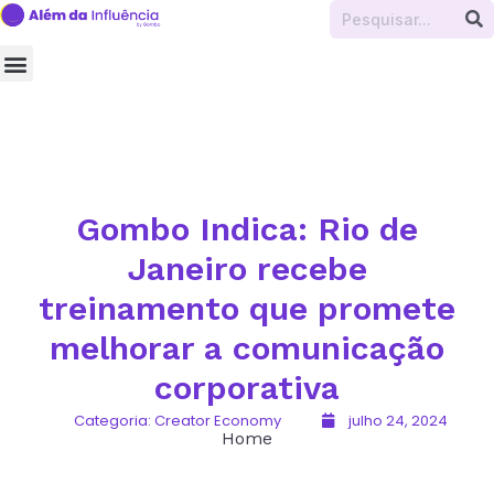
Marketing de Influência
Creator Economy
Business Influence
Dicas e Truques
Gombo Indica: Rio de
Janeiro recebe
treinamento que promete
melhorar a comunicação
corporativa
Categoria:
Creator Economy
julho 24, 2024
Home