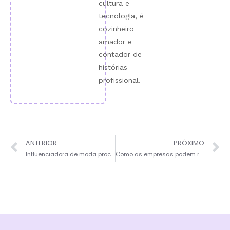
cultura e
tecnologia, é
cozinheiro
amador e
contador de
histórias
profissional.
ANTERIOR
PRÓXIMO
Influenciadora de moda processa outra criadora por copiar estética: caso inédito pode mudar regras do jogo
Como as empresas podem repensar sua ideia de produtividade?