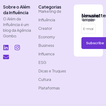
Sobre o Além
Categorias
Marketing de
da Influência
Newsletter semanal
O Além da
Influência
Receba artigos no seu e-mail
Influência é um
Creator
blog da Agência
Gombo.
Economy
Subscribe
Business
Influence
ESG
Dicas e Truques
Cultura
Plataformas