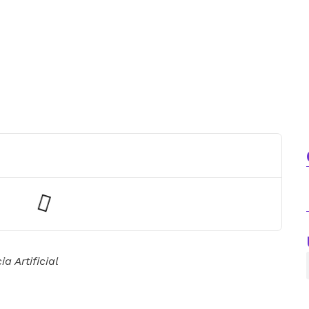
r: 4 tipos de creators que vo
025
Home
a Artificial