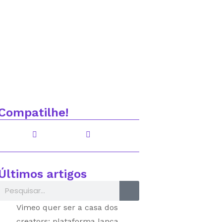
cê deve passar longe
Compatilhe!
Últimos artigos
Vimeo quer ser a casa dos
creators: plataforma lança