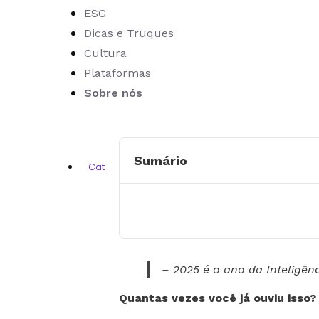
ESG
Dicas e Truques
Cultura
Plataformas
Sobre nós
Guia de quem não se
Sumário
Categoria:
Business Influence
janeiro 27, 2
– 2025 é o ano da Inteligênci
Quantas vezes você já ouviu isso?